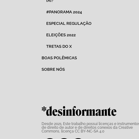
IAI?
#PANORAMA 2024
ESPECIAL REGULAÇÃO
ELEIÇÕES 2022
TRETAS DO X
BOAS POLÊMICAS
SOBRE NÓS
*desinformante
Desde 2021. Este trabalho possui
licenças e instrumento
de direito de autor e de direitos conexos da Creative
Commons,
licença CC BY-NC-SA 4.0