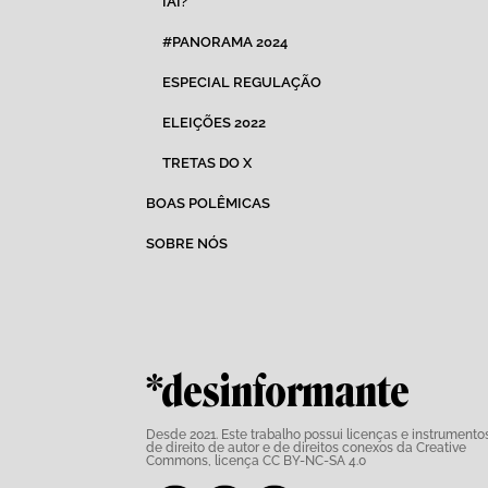
IAI?
#PANORAMA 2024
ESPECIAL REGULAÇÃO
ELEIÇÕES 2022
TRETAS DO X
BOAS POLÊMICAS
SOBRE NÓS
*desinformante
Desde 2021. Este trabalho possui
licenças e instrumento
de direito de autor e de direitos conexos da Creative
Commons,
licença CC BY-NC-SA 4.0