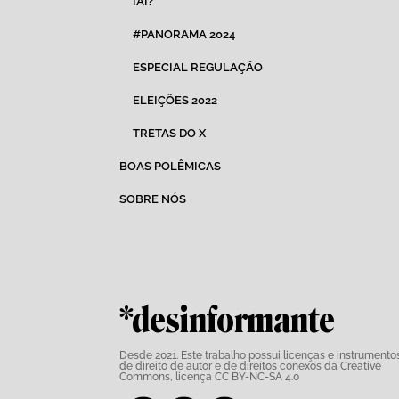
IAI?
#PANORAMA 2024
ESPECIAL REGULAÇÃO
ELEIÇÕES 2022
TRETAS DO X
BOAS POLÊMICAS
SOBRE NÓS
*desinformante
Desde 2021. Este trabalho possui
licenças e instrumento
de direito de autor e de direitos conexos da Creative
Commons,
licença CC BY-NC-SA 4.0