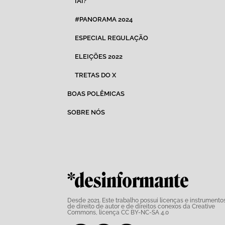
IAI?
#PANORAMA 2024
ESPECIAL REGULAÇÃO
ELEIÇÕES 2022
TRETAS DO X
BOAS POLÊMICAS
SOBRE NÓS
*desinformante
Desde 2021. Este trabalho possui
licenças e instrumento
de direito de autor e de direitos conexos da Creative
Commons,
licença CC BY-NC-SA 4.0