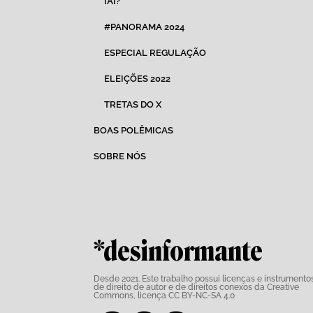
IAI?
#PANORAMA 2024
ESPECIAL REGULAÇÃO
ELEIÇÕES 2022
TRETAS DO X
BOAS POLÊMICAS
SOBRE NÓS
*desinformante
Desde 2021. Este trabalho possui
licenças e instrumento
de direito de autor e de direitos conexos da Creative
Commons,
licença CC BY-NC-SA 4.0