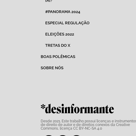
IAI?
#PANORAMA 2024
ESPECIAL REGULAÇÃO
ELEIÇÕES 2022
TRETAS DO X
BOAS POLÊMICAS
SOBRE NÓS
*desinformante
Desde 2021. Este trabalho possui
licenças e instrumento
de direito de autor e de direitos conexos da Creative
Commons,
licença CC BY-NC-SA 4.0