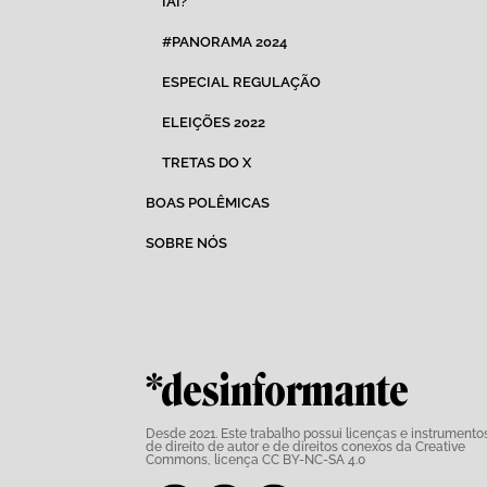
IAI?
#PANORAMA 2024
ESPECIAL REGULAÇÃO
ELEIÇÕES 2022
TRETAS DO X
BOAS POLÊMICAS
SOBRE NÓS
*desinformante
Desde 2021. Este trabalho possui
licenças e instrumento
de direito de autor e de direitos conexos da Creative
Commons,
licença CC BY-NC-SA 4.0