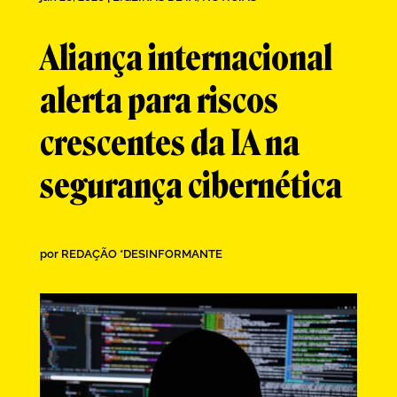
Aliança internacional
alerta para riscos
crescentes da IA na
segurança cibernética
por
REDAÇÃO *DESINFORMANTE