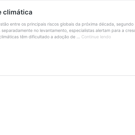
 climática
estão entre os principais riscos globais da próxima década, segundo
separadamente no levantamento, especialistas alertam para a cresc
Desinforma
climáticas têm dificultado a adoção de …
Continue lendo
sabota
respostas
à
crise
climática